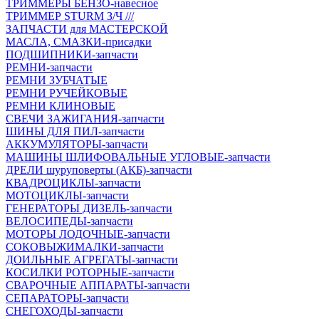
ТРИММЕРЫ БЕНЗО-навесное
ТРИММЕР STURM З/Ч ///
ЗАПЧАСТИ для МАСТЕРСКОЙ
МАСЛА, СМАЗКИ-присадки
ПОДШИПНИКИ-запчасти
РЕМНИ-запчасти
РЕМНИ ЗУБЧАТЫЕ
РЕМНИ РУЧЕЙКОВЫЕ
РЕМНИ КЛИНОВЫЕ
СВЕЧИ ЗАЖИГАНИЯ-запчасти
ШИНЫ ДЛЯ ПИЛ-запчасти
АККУМУЛЯТОРЫ-запчасти
МАШИНЫ ШЛИФОВАЛЬНЫЕ УГЛОВЫЕ-запчасти
ДРЕЛИ шуруповерты (АКБ)-запчасти
КВАДРОЦИКЛЫ-запчасти
МОТОЦИКЛЫ-запчасти
ГЕНЕРАТОРЫ ДИЗЕЛЬ-запчасти
ВЕЛОСИПЕДЫ-запчасти
МОТОРЫ ЛОДОЧНЫЕ-запчасти
СОКОВЫЖИМАЛКИ-запчасти
ДОИЛЬНЫЕ АГРЕГАТЫ-запчасти
КОСИЛКИ РОТОРНЫЕ-запчасти
СВАРОЧНЫЕ АППАРАТЫ-запчасти
СЕПАРАТОРЫ-запчасти
СНЕГОХОДЫ-запчасти