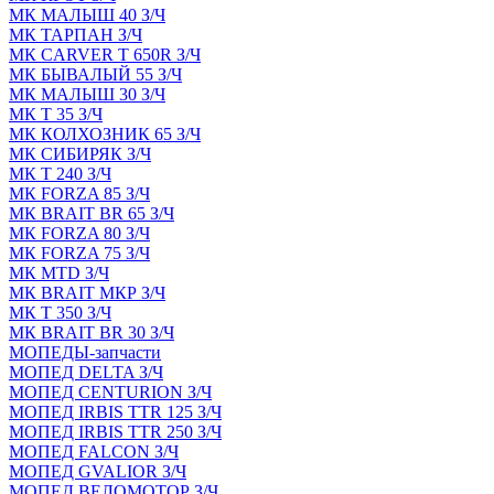
МК МАЛЫШ 40 З/Ч
МК ТАРПАН З/Ч
МК CARVER Т 650R З/Ч
МК БЫВАЛЫЙ 55 З/Ч
МК МАЛЫШ 30 З/Ч
МК Т 35 З/Ч
МК КОЛХОЗНИК 65 З/Ч
МК СИБИРЯК З/Ч
МК Т 240 З/Ч
МК FORZA 85 З/Ч
МК BRAIT BR 65 З/Ч
МК FORZA 80 З/Ч
МК FORZA 75 З/Ч
МК MТD З/Ч
МК BRAIT МКР З/Ч
МК Т 350 З/Ч
МК BRAIT BR 30 З/Ч
МОПЕДЫ-запчасти
МОПЕД DELTA З/Ч
МОПЕД CENTURION З/Ч
МОПЕД IRBIS TTR 125 З/Ч
МОПЕД IRBIS TTR 250 З/Ч
МОПЕД FALCON З/Ч
МОПЕД GVALIOR З/Ч
МОПЕД ВЕЛОМОТОР З/Ч