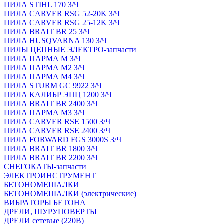
ПИЛА STIHL 170 З/Ч
ПИЛА CARVER RSG 52-20K З/Ч
ПИЛА CARVER RSG 25-12K З/Ч
ПИЛА BRAIT BR 25 З/Ч
ПИЛА HUSQVARNA 130 З/Ч
ПИЛЫ ЦЕПНЫЕ ЭЛЕКТРО-запчасти
ПИЛА ПАРМА М З/Ч
ПИЛА ПАРМА М2 З/Ч
ПИЛА ПАРМА М4 З/Ч
ПИЛА STURM GC 9922 З/Ч
ПИЛА КАЛИБР ЭПЦ 1200 З/Ч
ПИЛА BRAIT BR 2400 З/Ч
ПИЛА ПАРМА М3 З/Ч
ПИЛА CARVER RSE 1500 З/Ч
ПИЛА CARVER RSE 2400 З/Ч
ПИЛА FORWARD FGS 3000S З/Ч
ПИЛА BRAIT BR 1800 З/Ч
ПИЛА BRAIT BR 2200 З/Ч
СНЕГОКАТЫ-запчасти
ЭЛЕКТРОИНСТРУМЕНТ
БЕТОНОМЕШАЛКИ
БЕТОНОМЕШАЛКИ (электрические)
ВИБРАТОРЫ БЕТОНА
ДРЕЛИ, ШУРУПОВЕРТЫ
ДРЕЛИ сетевые (220В)