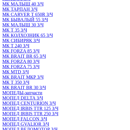
МК МАЛЫШ 40 З/Ч
МК ТАРПАН З/Ч
МК CARVER Т 650R З/Ч
МК БЫВАЛЫЙ 55 З/Ч
МК МАЛЫШ 30 З/Ч
МК Т 35 З/Ч
МК КОЛХОЗНИК 65 З/Ч
МК СИБИРЯК З/Ч
МК Т 240 З/Ч
МК FORZA 85 З/Ч
МК BRAIT BR 65 З/Ч
МК FORZA 80 З/Ч
МК FORZA 75 З/Ч
МК MТD З/Ч
МК BRAIT МКР З/Ч
МК Т 350 З/Ч
МК BRAIT BR 30 З/Ч
МОПЕДЫ-запчасти
МОПЕД DELTA З/Ч
МОПЕД CENTURION З/Ч
МОПЕД IRBIS TTR 125 З/Ч
МОПЕД IRBIS TTR 250 З/Ч
МОПЕД FALCON З/Ч
МОПЕД GVALIOR З/Ч
МОПЕД ВЕЛОМОТОР З/Ч