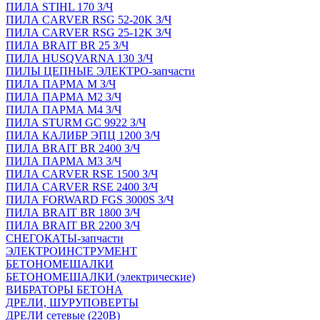
ПИЛА STIHL 170 З/Ч
ПИЛА CARVER RSG 52-20K З/Ч
ПИЛА CARVER RSG 25-12K З/Ч
ПИЛА BRAIT BR 25 З/Ч
ПИЛА HUSQVARNA 130 З/Ч
ПИЛЫ ЦЕПНЫЕ ЭЛЕКТРО-запчасти
ПИЛА ПАРМА М З/Ч
ПИЛА ПАРМА М2 З/Ч
ПИЛА ПАРМА М4 З/Ч
ПИЛА STURM GC 9922 З/Ч
ПИЛА КАЛИБР ЭПЦ 1200 З/Ч
ПИЛА BRAIT BR 2400 З/Ч
ПИЛА ПАРМА М3 З/Ч
ПИЛА CARVER RSE 1500 З/Ч
ПИЛА CARVER RSE 2400 З/Ч
ПИЛА FORWARD FGS 3000S З/Ч
ПИЛА BRAIT BR 1800 З/Ч
ПИЛА BRAIT BR 2200 З/Ч
СНЕГОКАТЫ-запчасти
ЭЛЕКТРОИНСТРУМЕНТ
БЕТОНОМЕШАЛКИ
БЕТОНОМЕШАЛКИ (электрические)
ВИБРАТОРЫ БЕТОНА
ДРЕЛИ, ШУРУПОВЕРТЫ
ДРЕЛИ сетевые (220В)