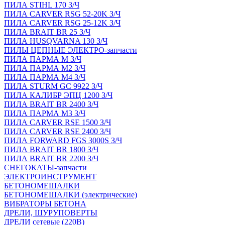
ПИЛА STIHL 170 З/Ч
ПИЛА CARVER RSG 52-20K З/Ч
ПИЛА CARVER RSG 25-12K З/Ч
ПИЛА BRAIT BR 25 З/Ч
ПИЛА HUSQVARNA 130 З/Ч
ПИЛЫ ЦЕПНЫЕ ЭЛЕКТРО-запчасти
ПИЛА ПАРМА М З/Ч
ПИЛА ПАРМА М2 З/Ч
ПИЛА ПАРМА М4 З/Ч
ПИЛА STURM GC 9922 З/Ч
ПИЛА КАЛИБР ЭПЦ 1200 З/Ч
ПИЛА BRAIT BR 2400 З/Ч
ПИЛА ПАРМА М3 З/Ч
ПИЛА CARVER RSE 1500 З/Ч
ПИЛА CARVER RSE 2400 З/Ч
ПИЛА FORWARD FGS 3000S З/Ч
ПИЛА BRAIT BR 1800 З/Ч
ПИЛА BRAIT BR 2200 З/Ч
СНЕГОКАТЫ-запчасти
ЭЛЕКТРОИНСТРУМЕНТ
БЕТОНОМЕШАЛКИ
БЕТОНОМЕШАЛКИ (электрические)
ВИБРАТОРЫ БЕТОНА
ДРЕЛИ, ШУРУПОВЕРТЫ
ДРЕЛИ сетевые (220В)