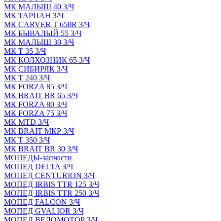
МК МАЛЫШ 40 З/Ч
МК ТАРПАН З/Ч
МК CARVER Т 650R З/Ч
МК БЫВАЛЫЙ 55 З/Ч
МК МАЛЫШ 30 З/Ч
МК Т 35 З/Ч
МК КОЛХОЗНИК 65 З/Ч
МК СИБИРЯК З/Ч
МК Т 240 З/Ч
МК FORZA 85 З/Ч
МК BRAIT BR 65 З/Ч
МК FORZA 80 З/Ч
МК FORZA 75 З/Ч
МК MТD З/Ч
МК BRAIT МКР З/Ч
МК Т 350 З/Ч
МК BRAIT BR 30 З/Ч
МОПЕДЫ-запчасти
МОПЕД DELTA З/Ч
МОПЕД CENTURION З/Ч
МОПЕД IRBIS TTR 125 З/Ч
МОПЕД IRBIS TTR 250 З/Ч
МОПЕД FALCON З/Ч
МОПЕД GVALIOR З/Ч
МОПЕД ВЕЛОМОТОР З/Ч