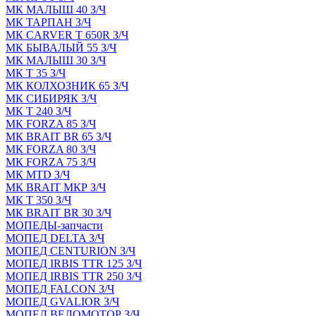
МК МАЛЫШ 40 З/Ч
МК ТАРПАН З/Ч
МК CARVER Т 650R З/Ч
МК БЫВАЛЫЙ 55 З/Ч
МК МАЛЫШ 30 З/Ч
МК Т 35 З/Ч
МК КОЛХОЗНИК 65 З/Ч
МК СИБИРЯК З/Ч
МК Т 240 З/Ч
МК FORZA 85 З/Ч
МК BRAIT BR 65 З/Ч
МК FORZA 80 З/Ч
МК FORZA 75 З/Ч
МК MТD З/Ч
МК BRAIT МКР З/Ч
МК Т 350 З/Ч
МК BRAIT BR 30 З/Ч
МОПЕДЫ-запчасти
МОПЕД DELTA З/Ч
МОПЕД CENTURION З/Ч
МОПЕД IRBIS TTR 125 З/Ч
МОПЕД IRBIS TTR 250 З/Ч
МОПЕД FALCON З/Ч
МОПЕД GVALIOR З/Ч
МОПЕД ВЕЛОМОТОР З/Ч