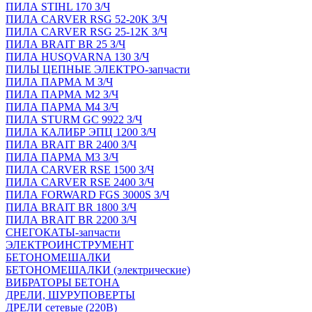
ПИЛА STIHL 170 З/Ч
ПИЛА CARVER RSG 52-20K З/Ч
ПИЛА CARVER RSG 25-12K З/Ч
ПИЛА BRAIT BR 25 З/Ч
ПИЛА HUSQVARNA 130 З/Ч
ПИЛЫ ЦЕПНЫЕ ЭЛЕКТРО-запчасти
ПИЛА ПАРМА М З/Ч
ПИЛА ПАРМА М2 З/Ч
ПИЛА ПАРМА М4 З/Ч
ПИЛА STURM GC 9922 З/Ч
ПИЛА КАЛИБР ЭПЦ 1200 З/Ч
ПИЛА BRAIT BR 2400 З/Ч
ПИЛА ПАРМА М3 З/Ч
ПИЛА CARVER RSE 1500 З/Ч
ПИЛА CARVER RSE 2400 З/Ч
ПИЛА FORWARD FGS 3000S З/Ч
ПИЛА BRAIT BR 1800 З/Ч
ПИЛА BRAIT BR 2200 З/Ч
СНЕГОКАТЫ-запчасти
ЭЛЕКТРОИНСТРУМЕНТ
БЕТОНОМЕШАЛКИ
БЕТОНОМЕШАЛКИ (электрические)
ВИБРАТОРЫ БЕТОНА
ДРЕЛИ, ШУРУПОВЕРТЫ
ДРЕЛИ сетевые (220В)