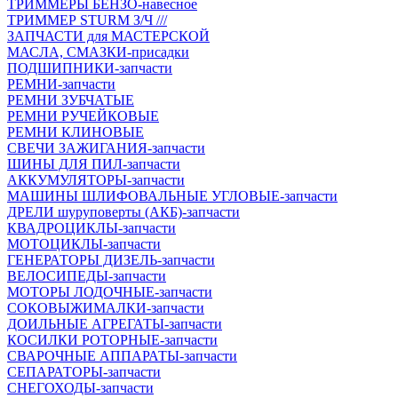
ТРИММЕРЫ БЕНЗО-навесное
ТРИММЕР STURM З/Ч ///
ЗАПЧАСТИ для МАСТЕРСКОЙ
МАСЛА, СМАЗКИ-присадки
ПОДШИПНИКИ-запчасти
РЕМНИ-запчасти
РЕМНИ ЗУБЧАТЫЕ
РЕМНИ РУЧЕЙКОВЫЕ
РЕМНИ КЛИНОВЫЕ
СВЕЧИ ЗАЖИГАНИЯ-запчасти
ШИНЫ ДЛЯ ПИЛ-запчасти
АККУМУЛЯТОРЫ-запчасти
МАШИНЫ ШЛИФОВАЛЬНЫЕ УГЛОВЫЕ-запчасти
ДРЕЛИ шуруповерты (АКБ)-запчасти
КВАДРОЦИКЛЫ-запчасти
МОТОЦИКЛЫ-запчасти
ГЕНЕРАТОРЫ ДИЗЕЛЬ-запчасти
ВЕЛОСИПЕДЫ-запчасти
МОТОРЫ ЛОДОЧНЫЕ-запчасти
СОКОВЫЖИМАЛКИ-запчасти
ДОИЛЬНЫЕ АГРЕГАТЫ-запчасти
КОСИЛКИ РОТОРНЫЕ-запчасти
СВАРОЧНЫЕ АППАРАТЫ-запчасти
СЕПАРАТОРЫ-запчасти
СНЕГОХОДЫ-запчасти