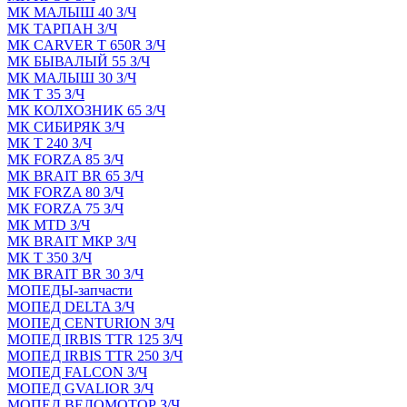
МК МАЛЫШ 40 З/Ч
МК ТАРПАН З/Ч
МК CARVER Т 650R З/Ч
МК БЫВАЛЫЙ 55 З/Ч
МК МАЛЫШ 30 З/Ч
МК Т 35 З/Ч
МК КОЛХОЗНИК 65 З/Ч
МК СИБИРЯК З/Ч
МК Т 240 З/Ч
МК FORZA 85 З/Ч
МК BRAIT BR 65 З/Ч
МК FORZA 80 З/Ч
МК FORZA 75 З/Ч
МК MТD З/Ч
МК BRAIT МКР З/Ч
МК Т 350 З/Ч
МК BRAIT BR 30 З/Ч
МОПЕДЫ-запчасти
МОПЕД DELTA З/Ч
МОПЕД CENTURION З/Ч
МОПЕД IRBIS TTR 125 З/Ч
МОПЕД IRBIS TTR 250 З/Ч
МОПЕД FALCON З/Ч
МОПЕД GVALIOR З/Ч
МОПЕД ВЕЛОМОТОР З/Ч