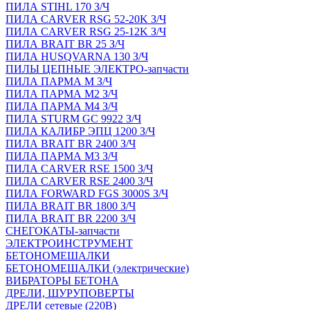
ПИЛА STIHL 170 З/Ч
ПИЛА CARVER RSG 52-20K З/Ч
ПИЛА CARVER RSG 25-12K З/Ч
ПИЛА BRAIT BR 25 З/Ч
ПИЛА HUSQVARNA 130 З/Ч
ПИЛЫ ЦЕПНЫЕ ЭЛЕКТРО-запчасти
ПИЛА ПАРМА М З/Ч
ПИЛА ПАРМА М2 З/Ч
ПИЛА ПАРМА М4 З/Ч
ПИЛА STURM GC 9922 З/Ч
ПИЛА КАЛИБР ЭПЦ 1200 З/Ч
ПИЛА BRAIT BR 2400 З/Ч
ПИЛА ПАРМА М3 З/Ч
ПИЛА CARVER RSE 1500 З/Ч
ПИЛА CARVER RSE 2400 З/Ч
ПИЛА FORWARD FGS 3000S З/Ч
ПИЛА BRAIT BR 1800 З/Ч
ПИЛА BRAIT BR 2200 З/Ч
СНЕГОКАТЫ-запчасти
ЭЛЕКТРОИНСТРУМЕНТ
БЕТОНОМЕШАЛКИ
БЕТОНОМЕШАЛКИ (электрические)
ВИБРАТОРЫ БЕТОНА
ДРЕЛИ, ШУРУПОВЕРТЫ
ДРЕЛИ сетевые (220В)