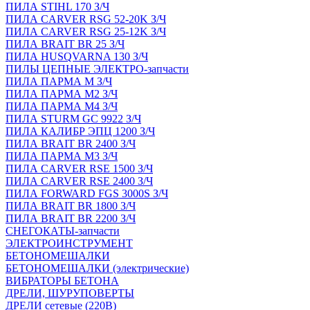
ПИЛА STIHL 170 З/Ч
ПИЛА CARVER RSG 52-20K З/Ч
ПИЛА CARVER RSG 25-12K З/Ч
ПИЛА BRAIT BR 25 З/Ч
ПИЛА HUSQVARNA 130 З/Ч
ПИЛЫ ЦЕПНЫЕ ЭЛЕКТРО-запчасти
ПИЛА ПАРМА М З/Ч
ПИЛА ПАРМА М2 З/Ч
ПИЛА ПАРМА М4 З/Ч
ПИЛА STURM GC 9922 З/Ч
ПИЛА КАЛИБР ЭПЦ 1200 З/Ч
ПИЛА BRAIT BR 2400 З/Ч
ПИЛА ПАРМА М3 З/Ч
ПИЛА CARVER RSE 1500 З/Ч
ПИЛА CARVER RSE 2400 З/Ч
ПИЛА FORWARD FGS 3000S З/Ч
ПИЛА BRAIT BR 1800 З/Ч
ПИЛА BRAIT BR 2200 З/Ч
СНЕГОКАТЫ-запчасти
ЭЛЕКТРОИНСТРУМЕНТ
БЕТОНОМЕШАЛКИ
БЕТОНОМЕШАЛКИ (электрические)
ВИБРАТОРЫ БЕТОНА
ДРЕЛИ, ШУРУПОВЕРТЫ
ДРЕЛИ сетевые (220В)