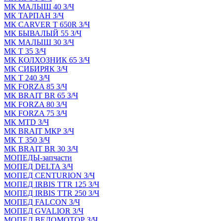
МК МАЛЫШ 40 З/Ч
МК ТАРПАН З/Ч
МК CARVER Т 650R З/Ч
МК БЫВАЛЫЙ 55 З/Ч
МК МАЛЫШ 30 З/Ч
МК Т 35 З/Ч
МК КОЛХОЗНИК 65 З/Ч
МК СИБИРЯК З/Ч
МК Т 240 З/Ч
МК FORZA 85 З/Ч
МК BRAIT BR 65 З/Ч
МК FORZA 80 З/Ч
МК FORZA 75 З/Ч
МК MТD З/Ч
МК BRAIT МКР З/Ч
МК Т 350 З/Ч
МК BRAIT BR 30 З/Ч
МОПЕДЫ-запчасти
МОПЕД DELTA З/Ч
МОПЕД CENTURION З/Ч
МОПЕД IRBIS TTR 125 З/Ч
МОПЕД IRBIS TTR 250 З/Ч
МОПЕД FALCON З/Ч
МОПЕД GVALIOR З/Ч
МОПЕД ВЕЛОМОТОР З/Ч