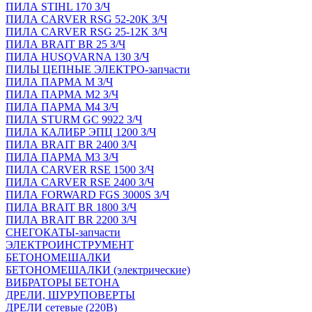
ПИЛА STIHL 170 З/Ч
ПИЛА CARVER RSG 52-20K З/Ч
ПИЛА CARVER RSG 25-12K З/Ч
ПИЛА BRAIT BR 25 З/Ч
ПИЛА HUSQVARNA 130 З/Ч
ПИЛЫ ЦЕПНЫЕ ЭЛЕКТРО-запчасти
ПИЛА ПАРМА М З/Ч
ПИЛА ПАРМА М2 З/Ч
ПИЛА ПАРМА М4 З/Ч
ПИЛА STURM GC 9922 З/Ч
ПИЛА КАЛИБР ЭПЦ 1200 З/Ч
ПИЛА BRAIT BR 2400 З/Ч
ПИЛА ПАРМА М3 З/Ч
ПИЛА CARVER RSE 1500 З/Ч
ПИЛА CARVER RSE 2400 З/Ч
ПИЛА FORWARD FGS 3000S З/Ч
ПИЛА BRAIT BR 1800 З/Ч
ПИЛА BRAIT BR 2200 З/Ч
СНЕГОКАТЫ-запчасти
ЭЛЕКТРОИНСТРУМЕНТ
БЕТОНОМЕШАЛКИ
БЕТОНОМЕШАЛКИ (электрические)
ВИБРАТОРЫ БЕТОНА
ДРЕЛИ, ШУРУПОВЕРТЫ
ДРЕЛИ сетевые (220В)