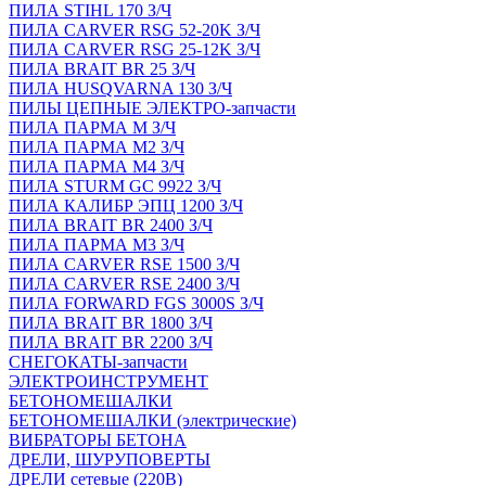
ПИЛА STIHL 170 З/Ч
ПИЛА CARVER RSG 52-20K З/Ч
ПИЛА CARVER RSG 25-12K З/Ч
ПИЛА BRAIT BR 25 З/Ч
ПИЛА HUSQVARNA 130 З/Ч
ПИЛЫ ЦЕПНЫЕ ЭЛЕКТРО-запчасти
ПИЛА ПАРМА М З/Ч
ПИЛА ПАРМА М2 З/Ч
ПИЛА ПАРМА М4 З/Ч
ПИЛА STURM GC 9922 З/Ч
ПИЛА КАЛИБР ЭПЦ 1200 З/Ч
ПИЛА BRAIT BR 2400 З/Ч
ПИЛА ПАРМА М3 З/Ч
ПИЛА CARVER RSE 1500 З/Ч
ПИЛА CARVER RSE 2400 З/Ч
ПИЛА FORWARD FGS 3000S З/Ч
ПИЛА BRAIT BR 1800 З/Ч
ПИЛА BRAIT BR 2200 З/Ч
СНЕГОКАТЫ-запчасти
ЭЛЕКТРОИНСТРУМЕНТ
БЕТОНОМЕШАЛКИ
БЕТОНОМЕШАЛКИ (электрические)
ВИБРАТОРЫ БЕТОНА
ДРЕЛИ, ШУРУПОВЕРТЫ
ДРЕЛИ сетевые (220В)