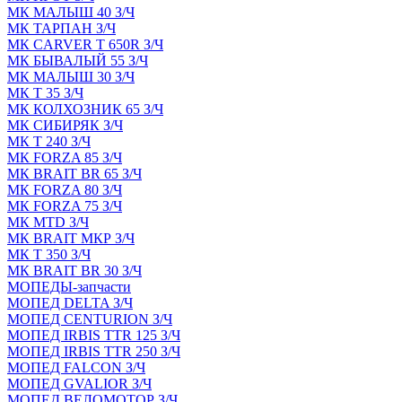
МК МАЛЫШ 40 З/Ч
МК ТАРПАН З/Ч
МК CARVER Т 650R З/Ч
МК БЫВАЛЫЙ 55 З/Ч
МК МАЛЫШ 30 З/Ч
МК Т 35 З/Ч
МК КОЛХОЗНИК 65 З/Ч
МК СИБИРЯК З/Ч
МК Т 240 З/Ч
МК FORZA 85 З/Ч
МК BRAIT BR 65 З/Ч
МК FORZA 80 З/Ч
МК FORZA 75 З/Ч
МК MТD З/Ч
МК BRAIT МКР З/Ч
МК Т 350 З/Ч
МК BRAIT BR 30 З/Ч
МОПЕДЫ-запчасти
МОПЕД DELTA З/Ч
МОПЕД CENTURION З/Ч
МОПЕД IRBIS TTR 125 З/Ч
МОПЕД IRBIS TTR 250 З/Ч
МОПЕД FALCON З/Ч
МОПЕД GVALIOR З/Ч
МОПЕД ВЕЛОМОТОР З/Ч