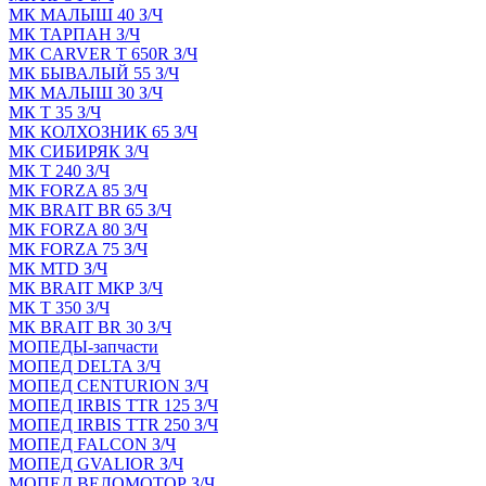
МК МАЛЫШ 40 З/Ч
МК ТАРПАН З/Ч
МК CARVER Т 650R З/Ч
МК БЫВАЛЫЙ 55 З/Ч
МК МАЛЫШ 30 З/Ч
МК Т 35 З/Ч
МК КОЛХОЗНИК 65 З/Ч
МК СИБИРЯК З/Ч
МК Т 240 З/Ч
МК FORZA 85 З/Ч
МК BRAIT BR 65 З/Ч
МК FORZA 80 З/Ч
МК FORZA 75 З/Ч
МК MТD З/Ч
МК BRAIT МКР З/Ч
МК Т 350 З/Ч
МК BRAIT BR 30 З/Ч
МОПЕДЫ-запчасти
МОПЕД DELTA З/Ч
МОПЕД CENTURION З/Ч
МОПЕД IRBIS TTR 125 З/Ч
МОПЕД IRBIS TTR 250 З/Ч
МОПЕД FALCON З/Ч
МОПЕД GVALIOR З/Ч
МОПЕД ВЕЛОМОТОР З/Ч